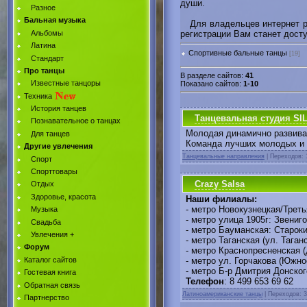
души.
Разное
Бальная музыка
Для владельцев интернет ре
регистрации Вам станет досту
Альбомы
Латина
Спортивные бальные танцы
[19]
Стандарт
Про танцы
В разделе сайтов
:
41
Известные танцоры
Показано сайтов
:
1-10
Техника
История танцев
Танцевальная студия SI
Познавательное о танцах
Молодая динамично развива
Для танцев
Команда лучших молодых и 
Другие увлечения
Танцевальные направления
| Переходов: 
Спорт
Спорттовары
Crazy Salsa
Отдых
Здоровье, красота
Наши филиалы:
- метро Новокузнецкая/Треть
Музыка
- метро улица 1905г: Звениг
Свадьба
- метро Бауманская: Староки
Увлечения +
- метро Таганская (ул. Таган
Форум
- метро Краснопресненская (
Каталог сайтов
- метро ул. Горчакова (Южно
- метро Б-р Дмитрия Донског
Гостевая книга
Телефон
: 8 499 653 69 62
Обратная связь
Латиноамериканские танцы
| Переходов: 3
Партнерство