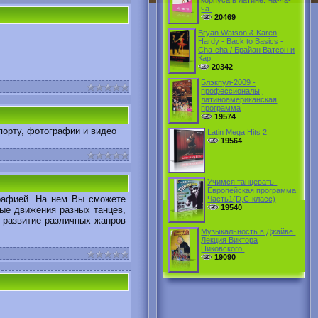
корпуса в латине. Ча-ча-
ча.
20469
Bryan Watson & Karen
Hardy - Back to Basics -
Cha-cha / Брайан Ватсон и
Кар...
20342
Блэкпул-2009 -
профессионалы,
латиноамериканская
программа
19574
порту, фотографии и видео
Latin Mega Hits 2
19564
Учимся танцевать-
Европейская программа.
рафией. На нем Вы сможете
Часть1(D,C-класс)
19540
ные движения разных танцев,
 развитие различных жанров
Музыкальность в Джайве.
Лекция Виктора
Никовского.
19090