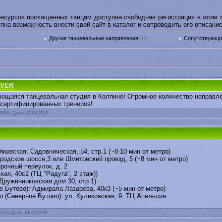
сурсов посвященных танцам доступна свободная регистрация в этом т
пна возможность внести свой сайт в каталог и сопроводить его описани
Другие танцевальные направления
Сопутствующи
[19]
LVER
ющаяся танцевальная студия в Колпино! Огромное количество направле
сертифицированных тренеров!
1809 | Дата:
19.06.2018
яковская: Садовническая, 54, стр.1 (~8-10 мин от метро)
ородское шоссе,3 или Шмитовский проезд, 5 (~8 мин от метро)
рочный переулок, д. 2
ская, 40с2 (ТЦ "Радуга", 2 этаж))
Дружинниковская дом 30, стр 1)
е Бутово): Адмирала Лазарева, 40к3 (~5 мин от метро)
о (Северное Бутово): ул. Куликовская, 9. ТЦ Апельсин
714 | Дата:
14.05.2018