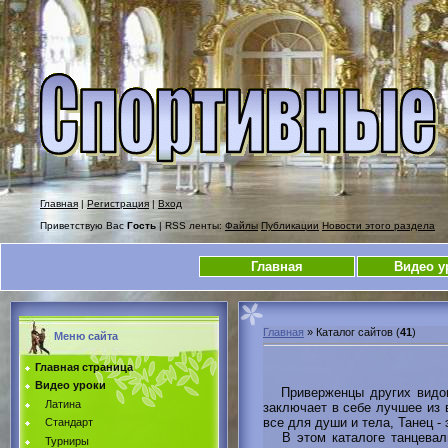
Главная
|
Регистрация
|
Вход
Приветствую Вас
Гость
| RSS ленты:
Файлы
Публикации
Новости этого раздела
Главная
Видео у
Главная
»
Каталог сайтов
(
41
)
Меню сайта
Главная страница
Видео уроки
Приверженцы других видов с
Латина
заключает в себе лучшее из в
все для души и тела, Танец 
Стандарт
В этом каталоге танцевальн
Турниры