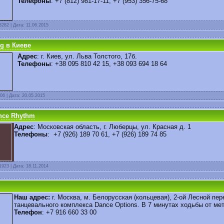
Телефоны
:
+7 (812) 981-17-11,
+7 (953) 356-75-68
8282 | Дата:
11.06.2015
g в Киеве
Адрес
: г. Киев, ул. Льва Толстого, 17б.
Телефоны
: +38 095 810 42 15, +38 093 694 18 64
06 | Дата:
20.05.2015
nce Rhythm
Адрес
: Московская область, г. Люберцы, ул. Красная д. 1
Телефоны
: +7 (926) 189 70 61, +7 (926) 189 74 85
1923 | Дата:
18.11.2014
Наш адрес:
г. Москва, м. Белорусская (кольцевая), 2-ой Лесной пер
танцевального комплекса Dance Options. В 7 минутах ходьбы от мет
Телефон
: +7 916 660 33 00