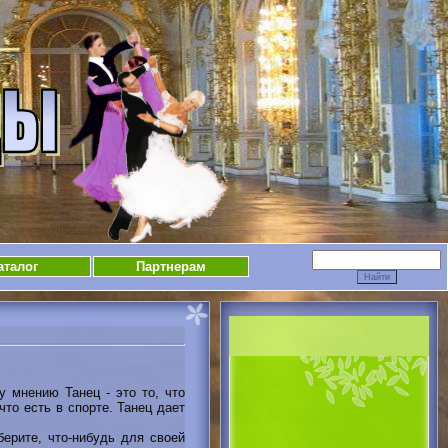
аталог
Партнерам
 мнению Танец - это то, что
что есть в спорте. Танец дает
ерите, что-нибудь для своей