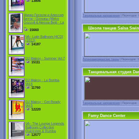
13806
Мирко Газзоли и Алессия
Танцевальные направления
| Переходов: 
Бетти - Основы (Mirko
Gozzoli & Alessia Betti - La
...
Школа танцев Salsa Swin
15660
VA - Latin Ballroom [4CD]
(2012)
14187
DJ Maksy - Summer Vol.7
Латиноамериканские танцы
| Переходов: 1
15111
Танцевальная студия Da
DJ Maksy - La Bomba
Vol.6
11760
DJ Maksy - Get Ready
Танцевальные направления
| Переходов: 
Vol.5
12220
Famy Dance Center
VA - The Lounge Legends
Ballroom Collection
Quickstep & Rumba
12577