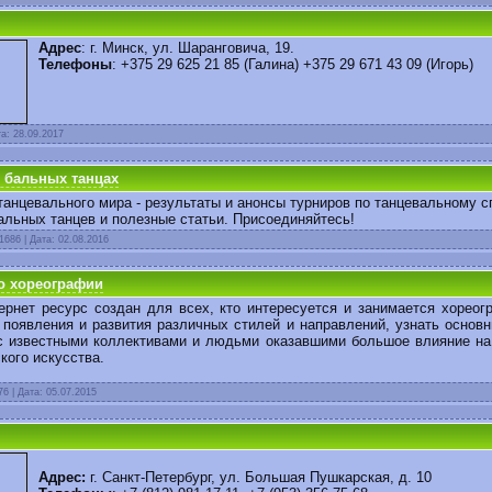
Адрес
: г. Минск,
ул. Шаранговича, 19
.
Телефоны
:
+375 29 625 21 85 (Галина)
+375 29 671 43 09 (Игорь)
та:
28.09.2017
 бальных танцах
анцевального мира - результаты и анонсы турниров по танцевальному с
альных танцев и полезные статьи. Присоединяйтесь!
1686 | Дата:
02.08.2016
о хореографии
нет ресурс создан для всех, кто интересуется и занимается хореог
 появления и развития различных стилей и направлений, узнать основ
с известными коллективами и людьми оказавшими большое влияние на
кого искусства.
76 | Дата:
05.07.2015
Адрес:
г. Санкт-Петербург
,
ул. Большая Пушкарская, д. 10