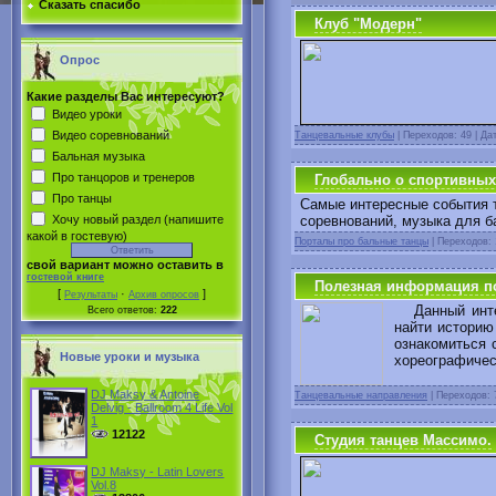
Сказать спасибо
Клуб "Модерн"
Опрос
Какие разделы Вас интересуют?
Видео уроки
Видео соревнований
Танцевальные клубы
| Переходов: 49 | Да
Бальная музыка
Про танцоров и тренеров
Глобально о спортивных
Про танцы
Самые интересные события т
Хочу новый раздел (напишите
соревнований, музыка для б
какой в гостевую)
Порталы про бальные танцы
| Переходов: 
свой вариант можно оставить в
гостевой книге
Полезная информация п
[
·
]
Результаты
Архив опросов
Данный интер
Всего ответов:
222
найти историю
ознакомиться 
Новые уроки и музыка
хореографичес
DJ Maksy & Antoine
Танцевальные направления
| Переходов: 
Delvig - Ballroom 4 Life Vol
1
12122
Студия танцев Массимо.
DJ Maksy - Latin Lovers
Vol.8