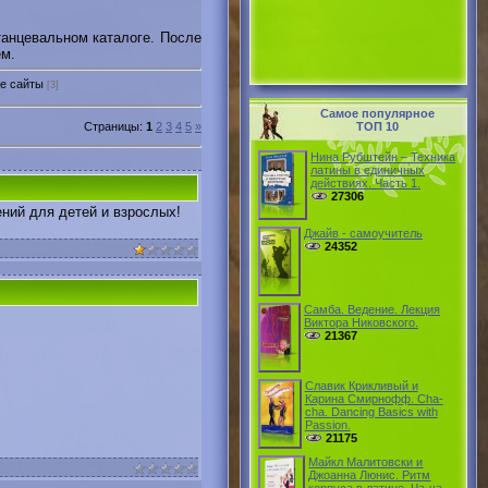
анцевальном каталоге. После
ем.
е сайты
[3]
Самое популярное
Страницы
:
1
2
3
4
5
»
ТОП 10
Нина Рубштейн – Техника
латины в единичных
действияx. Часть 1.
27306
ний для детей и взрослых!
Джайв - самоучитель
24352
Самба. Ведение. Лекция
Виктора Никовского.
21367
Славик Крикливый и
Карина Смирнофф. Cha-
cha. Dancing Basics with
Passion.
21175
Майкл Малитовски и
Джоанна Люнис. Ритм