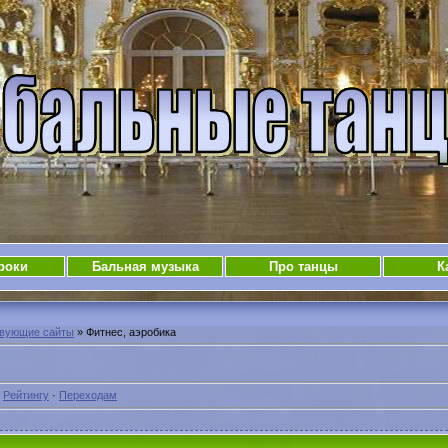
роки
Бальная музыка
Про танцы
К
твующие сайты
» Фитнес, аэробика
·
Рейтингу
·
Переходам