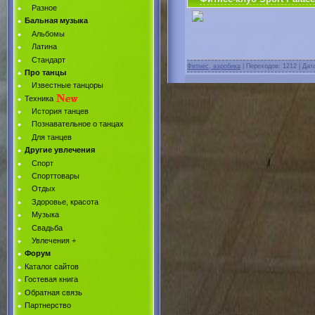
Разное
Бальная музыка
Альбомы
Латина
Стандарт
Фитнес, аэробика
| Переходов: 1212 | Дат
Про танцы
Известные танцоры
Техника
История танцев
Познавательное о танцах
Для танцев
Другие увлечения
Спорт
Спорттовары
Отдых
Здоровье, красота
Музыка
Свадьба
Увлечения +
Форум
Каталог сайтов
Гостевая книга
Обратная связь
Партнерство