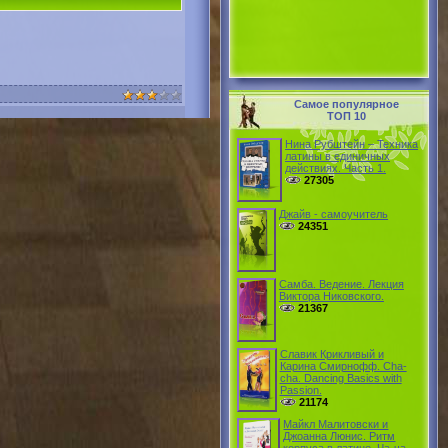
Самое популярное
ТОП 10
Нина Рубштейн – Техника
латины в единичных
действияx. Часть 1.
27305
Джайв - самоучитель
24351
Самба. Ведение. Лекция
Виктора Никовского.
21367
Славик Крикливый и
Карина Смирнофф. Cha-
cha. Dancing Basics with
Passion.
21174
Майкл Малитовски и
Джоанна Люнис. Ритм