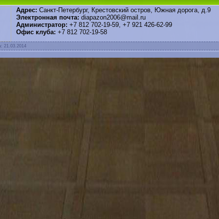
Адрес:
Санкт-Петербург, Крестовский остров, Южная дорога, д.9
Электронная почта:
diapazon2006@mail.ru
Администратор:
+7 812 702-19-59, +7 921 426-62-99
Офис клуба:
+7 812 702-19-58
а:
21.03.2014