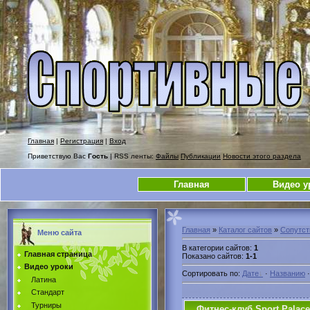
Главная
|
Регистрация
|
Вход
Приветствую Вас
Гость
| RSS ленты:
Файлы
Публикации
Новости этого раздела
Главная
Видео у
Главная
»
Каталог сайтов
»
Сопутс
Меню сайта
В категории сайтов
:
1
Главная страница
Показано сайтов
:
1-1
Видео уроки
Сортировать по
:
Дате
·
Названию
Латина
Стандарт
Турниры
Фитнес-клуб Sport Palace