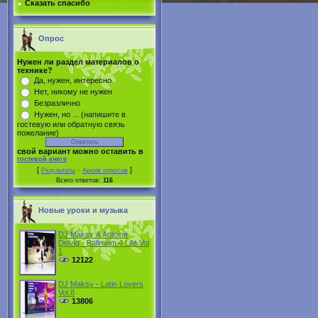
Сказать спасибо
Опрос
Нужен ли раздел материалов о
технике?
Да, нужен, интересно
Нет, никому не нужен
Безразлично
Нужен, но ... (напишите в
гостевую или обратную связь
пожелание)
свой вариант можно оставить в
гостевой книге
[
·
]
Результаты
Архив опросов
Всего ответов:
116
Новые уроки и музыка
DJ Maksy & Antoine
Delvig - Ballroom 4 Life Vol
1
12122
DJ Maksy - Latin Lovers
Vol.8
13806