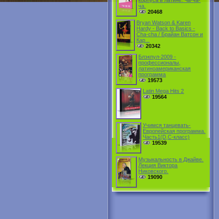
корпуса в латине. Ча-ча-
ча.
20468
Bryan Watson & Karen
Hardy - Back to Basics -
Cha-cha / Брайан Ватсон и
Кар...
20342
Блэкпул-2009 -
профессионалы,
латиноамериканская
программа
19573
Latin Mega Hits 2
19564
Учимся танцевать-
Европейская программа.
Часть1(D,C-класс)
19539
Музыкальность в Джайве.
Лекция Виктора
Никовского.
19090