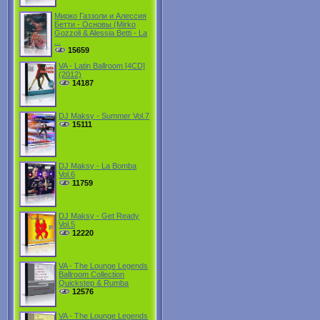
Мирко Газзоли и Алессия
Бетти - Основы (Mirko
Gozzoli & Alessia Betti - La
...
15659
VA - Latin Ballroom [4CD]
(2012)
14187
DJ Maksy - Summer Vol.7
15111
DJ Maksy - La Bomba
Vol.6
11759
DJ Maksy - Get Ready
Vol.5
12220
VA - The Lounge Legends
Ballroom Collection
Quickstep & Rumba
12576
VA - The Lounge Legends