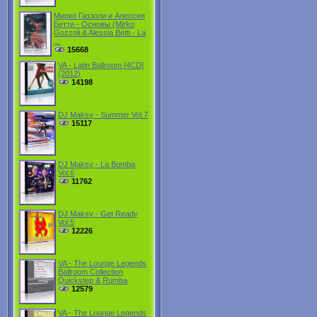
Мирко Газзоли и Алессия
Бетти - Основы (Mirko
Gozzoli & Alessia Betti - La
...
15668
VA - Latin Ballroom [4CD]
(2012)
14198
DJ Maksy - Summer Vol.7
15117
DJ Maksy - La Bomba
Vol.6
11762
DJ Maksy - Get Ready
Vol.5
12226
VA - The Lounge Legends
Ballroom Collection
Quickstep & Rumba
12579
VA - The Lounge Legends