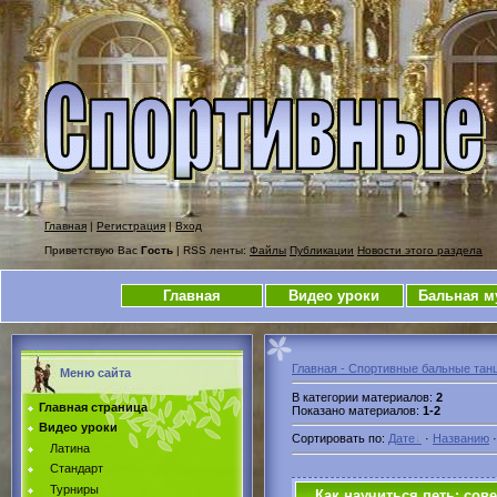
Главная
|
Регистрация
|
Вход
Приветствую Вас
Гость
| RSS ленты:
Файлы
Публикации
Новости этого раздела
Главная
Видео уроки
Бальная м
Главная - Спортивные бальные тан
Меню сайта
В категории материалов
:
2
Главная страница
Показано материалов
:
1-2
Видео уроки
Сортировать по
:
Дате
·
Названию
Латина
Стандарт
Турниры
Как научиться петь: со