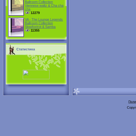
Ballroom Collection
Viennese waltz & Cha cha
cha
12279
VA - The Lounge Legends
Ballroom Collection
Slowfoxtrot & Samba
11355
Статистика
Поли
Copyr