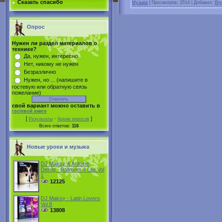
Сказать спасибо
Музыка
|
Просмотров: 2514 | Добавил:
Ягу
Опрос
Нужен ли раздел материалов о
технике?
Да, нужен, интересно
Нет, никому не нужен
Безразлично
Нужен, но ... (напишите в
гостевую или обратную связь
пожелание)
свой вариант можно оставить в
гостевой книге
[
·
]
Результаты
Архив опросов
Всего ответов:
116
Новые уроки и музыка
DJ Maksy & Antoine
Delvig - Ballroom 4 Life Vol
1
12125
DJ Maksy - Latin Lovers
Vol.8
13808