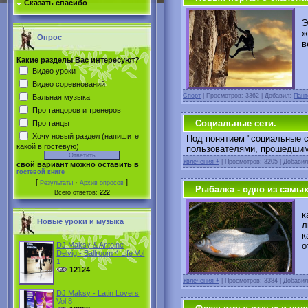
Сказать спасибо
К
Э
ж
Опрос
в
Какие разделы Вас интересуют?
Видео уроки
Видео соревнований
Спорт
|
Просмотров: 3362 | Добавил:
Пант
Бальная музыка
Про танцоров и тренеров
Социальные сети.
Про танцы
Хочу новый раздел (напишите
Под понятием "социальные с
какой в гостевую)
пользователями, прошедшими
Увлечения +
|
Просмотров: 3205 | Добави
свой вариант можно оставить в
гостевой книге
[
·
]
Результаты
Архив опросов
Рыбалка - одно из самы
Всего ответов:
222
к
Новые уроки и музыка
л
к
о
DJ Maksy & Antoine
Delvig - Ballroom 4 Life Vol
1
12124
Увлечения +
|
Просмотров: 3384 | Добави
DJ Maksy - Latin Lovers
Vol.8