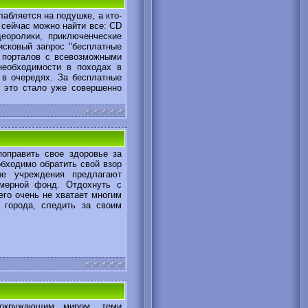
абляется на подушке, а кто-
 сейчас можно найти все: CD
деоролики, приключенческие
исковый запрос "бесплатные
к порталов с всевозможными
необходимости в походах в
 в очередях. За бесплатные
, это стало уже совершенно
оправить свое здоровье за
обходимо обратить свой взор
ные учреждения предлагают
омерной фонд. Отдохнуть с
его очень не хватает многим
 города, следить за своим
кружающим миром, теми