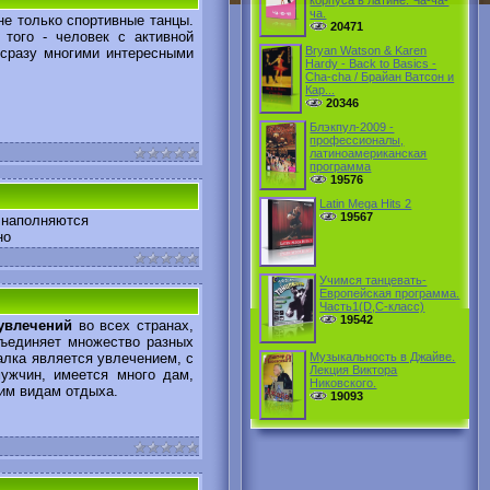
корпуса в латине. Ча-ча-
ча.
е только спортивные танцы.
20471
того - человек с активной
Bryan Watson & Karen
 сразу многими интересными
Hardy - Back to Basics -
Cha-cha / Брайан Ватсон и
Кар...
20346
Блэкпул-2009 -
профессионалы,
латиноамериканская
программа
19576
Latin Mega Hits 2
19567
е наполняются
но
Учимся танцевать-
Европейская программа.
Часть1(D,C-класс)
19542
увлечений
во всех странах,
бъединяет множество разных
алка является увлечением, с
Музыкальность в Джайве.
Лекция Виктора
ужчин, имеется много дам,
Никовского.
им видам отдыха.
19093