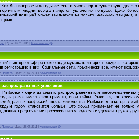
ак Вы наверное и догадываетесь, в мире спорта существуют далеко н
нергичным людям всегда найдется увлечение по-душе. Даже более 
изненной позицией может заниматься не только бальными танцами, а
ещами.
ера
| Дата:
06.11.2011
|
Комментарии (0)
ети" в интернет-сфере нужно подразумевать интернет-ресурсы, которы
 регистрацию в них. Социальные сети, практически все, имеют возмож
л:
Пантера
| Дата:
28.07.2011
|
Комментарии (0)
х распространенных увлечений.
Рыбалка - одно из самых распространенных и многочисленных 
аждый рыбак имеет свои приметы, свои тайны. Рыбалка, как хобби о
юдей, разных профессий, места жительства. Рыбаков, для которых рыб
аждым годом становится больше. Это хобби привлекает не только м
тдающих предпочтение просиживанию у водоема с удочкой в руках друг
л:
Пантера
| Дата:
28.07.2011
|
Комментарии (0)