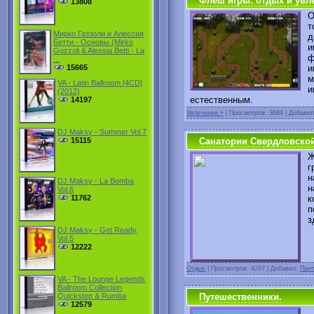
Флеш игры: отдых и увл
13808
О
т
Мирко Газзоли и Алессия
д
Бетти - Основы (Mirko
и
Gozzoli & Alessia Betti - La
ф
...
и
15665
м
VA - Latin Ballroom [4CD]
и
(2012)
естественным.
14197
Увлечения +
|
Просмотров: 3684 | Добави
DJ Maksy - Summer Vol.7
Санатории Свердловской
15115
Ж
г
н
DJ Maksy - La Bomba
н
Vol.6
к
11762
п
з
DJ Maksy - Get Ready
Vol.5
12222
Отдых
|
Просмотров: 4297 | Добавил:
Пант
VA - The Lounge Legends
Ballroom Collection
Путешественники.
Quickstep & Rumba
12579
Т