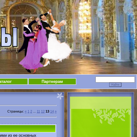
аталог
Партнерам
Страницы
:
«
1
2
...
11
12
13
14
»
ими из ее основных