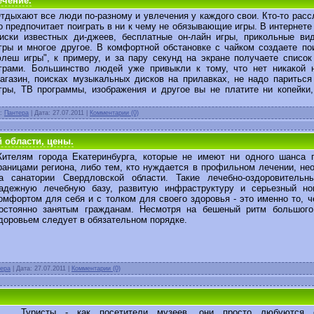
ечение.
тдыхают все люди по-разному и увлечения у каждого свои. Кто-то рассл
о предпочитает поиграть в ни к чему не обязывающие игры. В интернете
иски известных ди-джеев, бесплатные он-лайн игры, прикольные ви
гры и многое другое. В комфортной обстановке с чайком создаете по
леш игры", к примеру, и за пару секунд на экране получаете списо
грами. Большинство людей уже привыкли к тому, что нет никакой 
агазин, поисках музыкальных дисков на прилавках, не надо париться
гры, ТВ программы, изображения и другое вы не платите ни копейки
л:
Пантера
| Дата:
27.07.2011
|
Комментарии (0)
 области, цены.
ителям города Екатеринбурга, которые не имеют ни одного шанса п
раницами региона, либо тем, кто нуждается в профильном лечении, не
а санатории Свердловской области. Такие лечебно-оздоровитель
адежную лечебную базу, развитую инфраструктуру и серьезный н
омфортом для себя и с толком для своего здоровья - это именно то, ч
остоянно занятым гражданам. Несмотря на бешеный ритм большого
доровьем следует в обязательном порядке.
ера
| Дата:
27.07.2011
|
Комментарии (0)
уристы - как посетители музеев, они просто любуются о