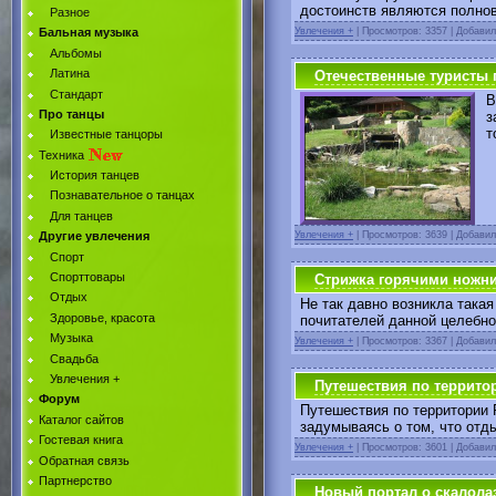
достоинств являются полнов
Разное
Увлечения +
|
Просмотров: 3357 | Добави
Бальная музыка
Альбомы
Латина
Отечественные туристы 
Стандарт
В
Про танцы
з
т
Известные танцоры
Техника
История танцев
Познавательное о танцах
Для танцев
Увлечения +
|
Просмотров: 3639 | Добави
Другие увлечения
Спорт
Спорттовары
Стрижка горячими ножн
Отдых
Не так давно возникла така
Здоровье, красота
почитателей данной целебно
Музыка
Увлечения +
|
Просмотров: 3367 | Добави
Свадьба
Увлечения +
Путешествия по территор
Форум
Путешествия по территории 
Каталог сайтов
задумываясь о том, что отд
Гостевая книга
Увлечения +
|
Просмотров: 3601 | Добави
Обратная связь
Партнерство
Новый портал о скалола