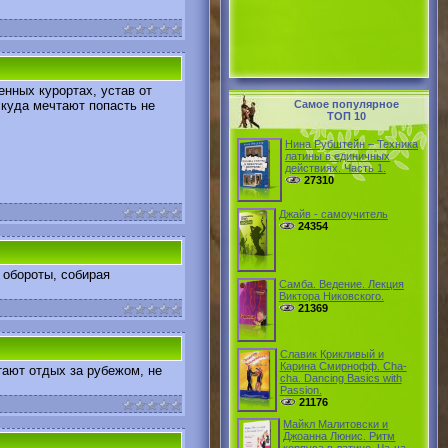
нных курортах, устав от
 куда мечтают попасть не
Самое популярное
ТОП 10
Нина Рубштейн – Техника
латины в единичных
действияx. Часть 1.
27310
Джайв - самоучитель
24354
 обороты, собирая
Самба. Ведение. Лекция
Виктора Никовского.
21369
Славик Крикливый и
Карина Смирнофф. Cha-
тают отдых за рубежом, не
cha. Dancing Basics with
Passion.
21176
Майкл Малитовски и
Джоанна Люнис. Ритм