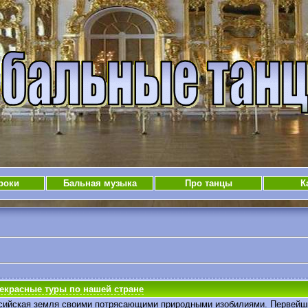
роки
Бальная музыка
Про танцы
К
екрасные туры по нашей стране
ссийская земля своими потрясающими природными изобилиями. Первейш