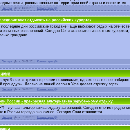
одные речки, расположенные на территории всей страны и восхитител
л:
Пантера
| Дата:
13.08.2011
|
Комментарии (0)
предпочитают отдыхать на российских курортах.
 последние дни российские граждане чаще выбирают отдых на отечестве
аграничных развлечений. Сегодня Сочи становится известным курортом,
олько граждане
л:
Пантера
| Дата:
08.08.2011
|
Комментарии (0)
ицами
я служба как «стрижка горячими ножницами», однако она теснее набирает
й процедуры. Далеко не любой салон в Уфе делает стрижку горяч
л:
Пантера
| Дата:
06.08.2011
|
Комментарии (0)
ии России - прекрасная альтернатива зарубежному отдыху.
РФ - лучшая альтернатива отдыху заграницей. Сегодня многие предпочи
ых в России гораздо экономнее. Сегодня Сочи становится
л:
Пантера
| Дата:
01.08.2011
|
Комментарии (0)
зании.