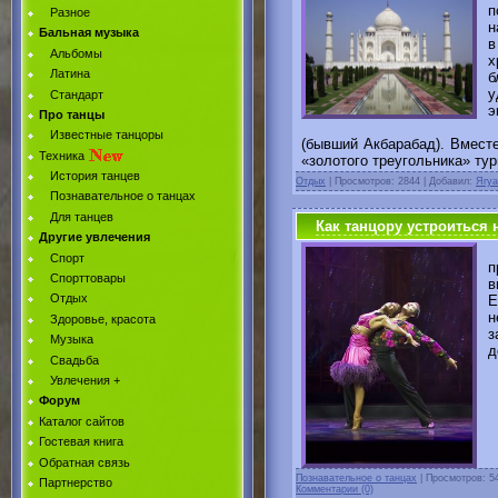
п
Разное
н
Бальная музыка
в
Альбомы
х
Латина
б
у
Стандарт
э
Про танцы
С
Известные танцоры
(бывший Акбарабад). Вмест
Техника
«золотого треугольника» ту
История танцев
Отдых
|
Просмотров: 2844 | Добавил:
Ягуа
Познавательное о танцах
Для танцев
Как танцору устроиться н
Другие увлечения
Спорт
п
Спорттовары
в
Отдых
E
н
Здоровье, красота
з
Музыка
д
Свадьба
А
Увлечения +
Форум
Каталог сайтов
Гостевая книга
Обратная связь
Познавательное о танцах
|
Просмотров: 5
Партнерство
Комментарии (0)