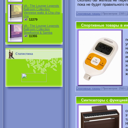
сколько бы железа не перет
пока не будет правильного п
VA - The Lounge Legends
Ballroom Collection
Viennese waltz & Cha cha
Спортивные товары
|
Просмотров: 2395 |
cha
12279
Спортивные товары в ин
VA - The Lounge Legends
Ballroom Collection
Slowfoxtrot & Samba
З
11355
п
у
н
п
Статистика
и
н
х
з
ж
Спортивные товары
|
Просмотров: 2593 |
Синтезаторы с функцией
с
э
т
Н
о