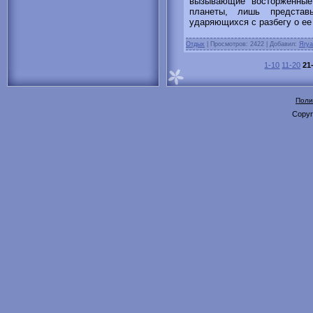
вызывающие восторженные
планеты, лишь представ
ударяющихся с разбегу о ее
Отдых
|
Просмотров: 2422 | Добавил:
Ягуа
1-10
11-20
21
Поли
Copyr