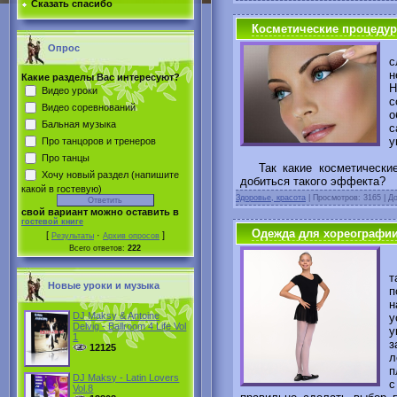
Сказать спасибо
Косметические процедур
Ж
Опрос
с
н
Какие разделы Вас интересуют?
Н
Видео уроки
с
Видео соревнований
о
Бальная музыка
с
у
Про танцоров и тренеров
Про танцы
Так какие косметические
Хочу новый раздел (напишите
добиться такого эффекта?
какой в гостевую)
Здоровье, красота
|
Просмотров: 3165 | Д
свой вариант можно оставить в
гостевой книге
Одежда для хореографии
[
·
]
Результаты
Архив опросов
Всего ответов:
222
Х
т
Новые уроки и музыка
п
н
DJ Maksy & Antoine
у
Delvig - Ballroom 4 Life Vol
у
1
з
12125
л
п
DJ Maksy - Latin Lovers
с
Vol.8