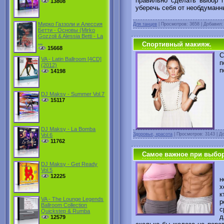
правильно сделать выбор п
13808
уберечь себя от необдуманн
Мирко Газзоли и Алессия
Для танцев
|
Просмотров: 3658 | Добавил
Бетти - Основы (Mirko
Gozzoli & Alessia Betti - La
...
Спортивный макияж.
15668
С
VA - Latin Ballroom [4CD]
п
(2012)
п
14198
DJ Maksy - Summer Vol.7
15117
DJ Maksy - La Bomba
Здоровье, красота
|
Просмотров: 3143 | Д
Vol.6
11762
Самое важное при выбор
DJ Maksy - Get Ready
Vol.5
В
12225
н
х
к
VA - The Lounge Legends
р
Ballroom Collection
с
Quickstep & Rumba
д
12579