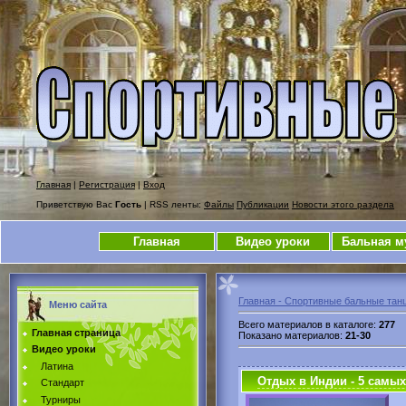
Главная
|
Регистрация
|
Вход
Приветствую Вас
Гость
| RSS ленты:
Файлы
Публикации
Новости этого раздела
Главная
Видео уроки
Бальная м
Главная - Спортивные бальные тан
Меню сайта
Всего материалов в каталоге
:
277
Главная страница
Показано материалов
:
21-30
Видео уроки
Латина
Отдых в Индии - 5 самых
Стандарт
Турниры
К