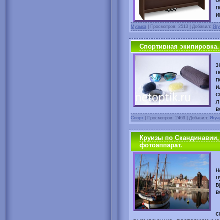
п
и
Музыка
|
Просмотров: 2513 | Добавил:
Ягу
Спортивная экипировка.
К
з
п
п
и
с
л
в
Спорт
|
Просмотров: 2469 | Добавил:
Ягуа
Круизы по Скандинавии,
фотоаппарат.
Н
н
п
в
в