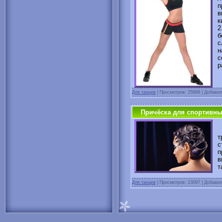
п
в
к
б
с
н
с
р
Для танцев
|
Просмотров: 25868 | Добави
Причёска для спортивны
С
т
с
п
в
т
Для танцев
|
Просмотров: 23097 | Добави