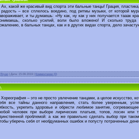
х, какой же красивый вид спорта эти бальные танцы! Грация, пластика,
 радость – все сплелось воедино, под ритмы музыки, от которой мур
авораживает, и ты думаешь: «Ну как, ну как у них получается тааак кр
онимаешь, сколько усилий, воли было вложено! И сколько труда 
ожалению, в бальных танцах, как и в других видах спорта, дело зачасту
:
Ягуар
| Дата:
15.09.2019
|
Комментарии (0)
.
ореография – это не просто увлечение танцами, а целое искусство, ко
ебя все тайны данного направления, стать более уверенным, успе
ибкость, укрепить здоровье и обрести любимое занятие, согревающее
юбой человек при выборе лирических платьев, топов, лосин или т
динственной проблемой: а как же правильно сделать выбор при таком
тобы уберечь себя от необдуманных ошибок и попусту потраченных денег