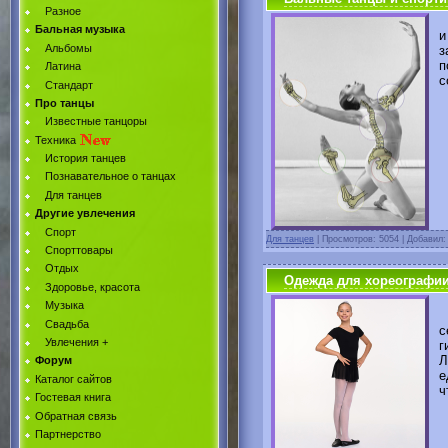
Разное
А
Бальная музыка
и
Альбомы
з
п
Латина
с
Стандарт
Про танцы
Известные танцоры
Техника
История танцев
Познавательное о танцах
Для танцев
Другие увлечения
Спорт
Для танцев
|
Просмотров: 5054 | Добавил
Спорттовары
Отдых
Одежда для хореографии
Здоровье, красота
Музыка
Х
Свадьба
с
Увлечения +
г
Л
Форум
е
Каталог сайтов
ч
Гостевая книга
Обратная связь
Партнерство