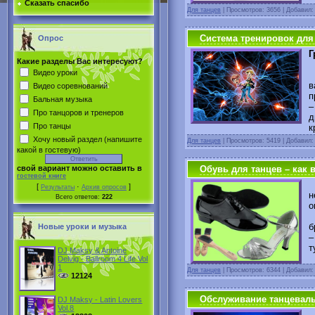
Сказать спасибо
Для танцев
|
Просмотров: 3656 | Добавил
Система тренировок для
Опрос
Г
Какие разделы Вас интересуют?
Видео уроки
Н
в
Видео соревнований
п
Бальная музыка
–
Про танцоров и тренеров
д
Про танцы
к
Хочу новый раздел (напишите
Для танцев
|
Просмотров: 5419 | Добавил
какой в гостевую)
Обувь для танцев – как 
свой вариант можно оставить в
гостевой книге
О
[
·
]
Результаты
Архив опросов
н
Всего ответов:
222
о
П
б
Новые уроки и музыка
–
т
DJ Maksy & Antoine
Delvig - Ballroom 4 Life Vol
1
Для танцев
|
Просмотров: 6344 | Добавил
12124
Обслуживание танцеваль
DJ Maksy - Latin Lovers
Vol.8