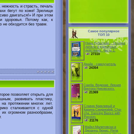
 нежность и страсть, печаль
ахи бегут по коже! Зрелище
асиво двигаться!» И при этом
и здоровья. Потому как, к
ю не обходится без травм.
Самое популярное
ТОП 10
Нина Рубштейн – Техника
латины в единичных
действияx. Часть 1.
27310
Джайв - самоучитель
24354
Самба. Ведение. Лекция
Виктора Никовского.
21369
торое позволяет открыть для
шным, развивать пластику,
 на протяжении многих лет.
Славик Крикливый и
рико сталкивается с одной
Карина Смирнофф. Cha-
 их огромном разнообразии,
cha. Dancing Basics with
.
Passion.
21176
Майкл Малитовски и
Джоанна Люнис. Ритм