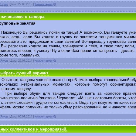
:
Ягуар
| Дата:
22.06.2015
|
Комментарии (0)
 начинающего танцора.
рупповые занятия
аконец-то Вы решились пойти на танцы! А возможно, Вы танцуете уже 
ажно, ведь, если Вы ходите в группу по занятиям танцами как миним
рерывайте это, продолжайте свои занятия! Во-первых, у групповых за
 Вы регулярно ходите на танцы, тренируете и себя, и свою силу воли,
вижетесь вперед, к успеху! Ну а если Вам нравится танцевать – делать
роме того, правильно.
:
Ягуар
| Дата:
22.07.2014
|
Комментарии (0)
выбрать лучший вариант.
пытные танцоры уже все знают о проблемах выбора танцевальной обу
ескольких нетривиальных моментах, которые помогут сориентиро
пытному танцору.
ри выборе обуви для танцев следует взять за «золотое правило
ританского политика Уинстона Черчилля: «Мы не настолько богаты, чт
 с этими словами трудно не согласиться. Ведь при покупке не качеств
уфель можно получить не только уйму разочарований, но и нанести вре
:
Ягуар
| Дата:
05.07.2014
|
Комментарии (0)
ных коллективов и мероприятий.