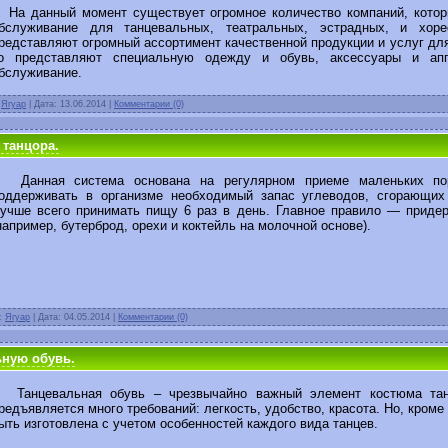
а данный момент существует огромное количество компаний, котор
бслуживание для танцевальных, театральных, эстрадных, и хоре
редставляют огромный ассортимент качественной продукции и услуг для 
о представляют специальную одежду и обувь, аксессуары и апп
бслуживание.
:
Ягуар
| Дата:
13.06.2014
|
Комментарии (0)
 танцора.
анная система основана на регулярном приеме маленьких пор
оддерживать в организме необходимый запас углеводов, сгорающих 
учше всего принимать пищу 6 раз в день. Главное правило — приде
например, бутерброд, орехи и коктейль на молочной основе).
л:
Ягуар
| Дата:
04.05.2014
|
Комментарии (0)
ьную обувь.
анцевальная обувь – чрезвычайно важный элемент костюма тан
редъявляется много требований: легкость, удобство, красота. Но, кроме
ыть изготовлена с учетом особенностей каждого вида танцев.