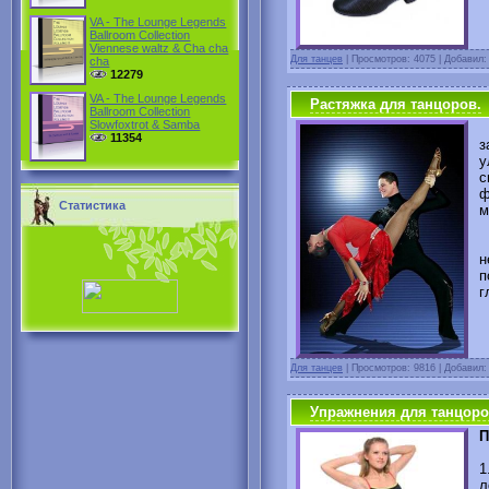
VA - The Lounge Legends
Ballroom Collection
Viennese waltz & Cha cha
Для танцев
|
Просмотров: 4075 | Добавил
cha
12279
VA - The Lounge Legends
Растяжка для танцоров.
Ballroom Collection
Slowfoxtrot & Samba
11354
з
у
с
ф
Статистика
м
Е
н
п
г
Для танцев
|
Просмотров: 9816 | Добавил
Упражнения для танцоро
П
л