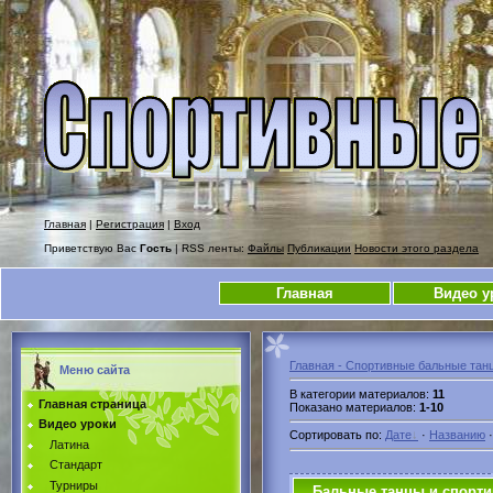
Главная
|
Регистрация
|
Вход
Приветствую Вас
Гость
| RSS ленты:
Файлы
Публикации
Новости этого раздела
Главная
Видео у
Главная - Спортивные бальные тан
Меню сайта
В категории материалов
:
11
Главная страница
Показано материалов
:
1-10
Видео уроки
Сортировать по
:
Дате
·
Названию
Латина
Стандарт
Турниры
Бальные танцы и спорт