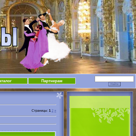
аталог
Партнерам
Страницы
:
1
2
»