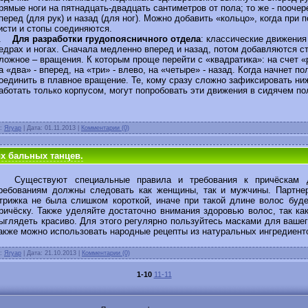
рямые ноги на пятнадцать-двадцать сантиметров от пола; то же - поочер
перед (для рук) и назад (для ног). Можно добавить «кольцо», когда при 
исти и стопы соединяются.
2.
Для разработки грудопоясничного отдела
: классические движени
едрах и ногах. Сначала медленно вперед и назад, потом добавляются с
ложное – вращения. К которым проще перейти с «квадратика»: на счет «
а «два» - вперед, на «три» - влево, на «четыре» - назад. Когда начнет п
оединить в плавное вращение. Те, кому сразу сложно зафиксировать ни
аботать только корпусом, могут попробовать эти движения в сидячем п
л:
Ягуар
| Дата:
01.11.2013
|
Комментарии (0)
х бальных танцев.
уществуют специальные правила и требования к причёскам д
ребованиям должны следовать как женщины, так и мужчины. Партне
трижка не была слишком короткой, иначе при такой длине волос буд
ричёску. Также уделяйте достаточно внимания здоровью волос, так ка
ыглядеть красиво. Для этого регулярно пользуйтесь масками для вашег
акже можно использовать народные рецепты из натуральных ингредиент
л:
Ягуар
| Дата:
21.10.2013
|
Комментарии (0)
1-10
11-11