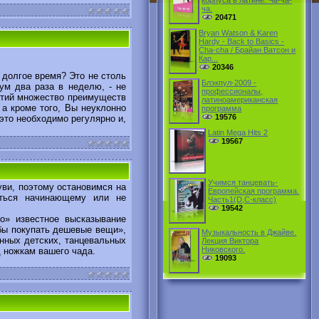
корпуса в латине. Ча-ча-
ча.
20471
Bryan Watson & Karen
Hardy - Back to Basics -
Cha-cha / Брайан Ватсон и
Кар...
20346
долгое время? Это не столь
Блэкпул-2009 -
ум два раза в неделю, - не
профессионалы,
нятий множество преимуществ
латиноамериканская
 а кроме того, Вы неуклонно
программа
19576
 это необходимо регулярно и,
Latin Mega Hits 2
19567
Учимся танцевать-
ви, поэтому остановимся на
Европейская программа.
ваться начинающему или не
Часть1(D,C-класс)
19542
» известное высказывание
обы покупать дешевые вещи»,
Музыкальность в Джайве.
енных детских, танцевальных
Лекция Виктора
Никовского.
д ножкам вашего чада.
19093