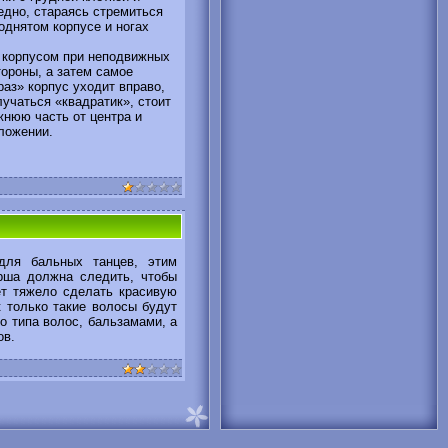
едно, стараясь стремиться
поднятом корпусе и ногах
я корпусом при неподвижных
тороны, а затем самое
раз» корпус уходит вправо,
олучаться «квадратик», стоит
жнюю часть от центра и
оложении.
ля бальных танцев, этим
рша должна следить, чтобы
ет тяжело сделать красивую
к только такие волосы будут
о типа волос, бальзамами, а
ов.