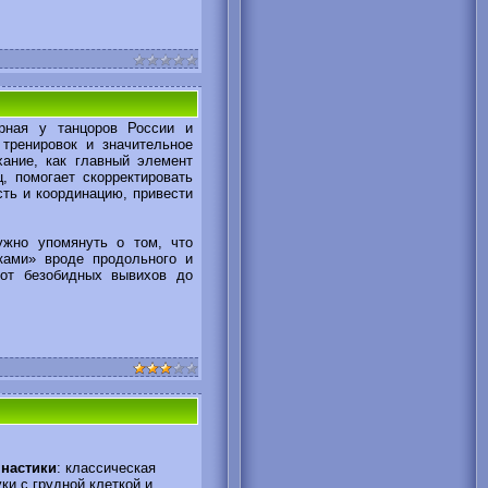
ярная у танцоров России и
тренировок и значительное
ание, как главный элемент
, помогает скорректировать
сть и координацию, привести
ужно упомянуть о том, что
ками» вроде продольного и
 от безобидных вывихов до
мнастики
: классическая
ки с грудной клеткой и