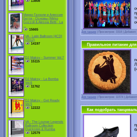
13808
Н
о
п
Мирко Газзоли и Алессия
т
Бетти - Основы (Mirko
о
Gozzoli & Alessia Betti - La
...
15665
Для танцев
|
Просмотров: 3318 | Добавил
VA - Latin Ballroom [4CD]
(2012)
14197
Правильное питание для
Д
DJ Maksy - Summer Vol.7
п
15115
Л
(
DJ Maksy - La Bomba
Vol.6
11762
Для танцев
|
Просмотров: 11574 | Добави
DJ Maksy - Get Ready
Vol.5
12222
Как подобрать танцевал
Т
VA - The Lounge Legends
п
Ballroom Collection
б
Quickstep & Rumba
12579