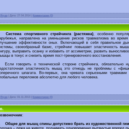
:
Ягуар
| Дата:
27.04.2014
|
Комментарии (0)
Система спортивного стрейчинга (растяжка)
, особенно попул
арубежья, направлена на уменьшение рисков травматизма во время 
лучшение эффективности оных. Включающий в себя правильное дых
истемы, своеобразный базис, стрейчинг повышает эластичность мышц
игуру, выправить осанку и избавить от ассиметрии, развить выносливо
ышцы в тонус и снизить время пост-тренировочного восстановления.
сли говорить о технической стороне стрейчинга, обязательно н
едостаточная эластичность мышц это отнюдь не проблемы с «фиш
оперечного шпагата. Во-первых, она чревата серьезными травмами
лобальных переломов абсолютно для любого человека.
:
Ягуар
| Дата:
01.11.2013
|
Комментарии (0)
в.
озвоночник
:
1.
Общее для мышц спины допустимо брать из художественной ги
одочка – лежа на животе, поднимать одновременно вытянутые вперед ру