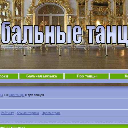
роки
Бальная музыка
Про танцы
К
цы
»
»
Про танцы
» Для танцев
·
Рейтингу
·
Комментариям
·
Просмотрам
ивные травмы.