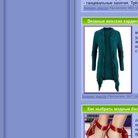
- танцевальные занятия. Трё
Здоровье, красота
|
Просмотров: 3661 | 
Вязаные женские кардига
в
у
ж
к
с
Здоровье, красота
|
Просмотров: 2817 | Д
Как выбрать модные бос
Л
п
п
п