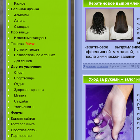
Кератиновое выпрямлен
Разное
Бальная музыка
В
Альбомы
и
Латина
ч
Стандарт
х
Про танцы
в
з
Известные танцоры
м
Техника
кератиновое выпрямлен
История танцев
эффективной методикой, ко
Познавательное о танцах
после химической завивки
Для танцев
Другие увлечения
Здоровье, красота
|
Просмотров: 7891 | Д
Спорт
Спорттовары
Уход за руками – залог и
Отдых
Здоровье, красота
с
Музыка
ц
Свадьба
п
Увлечения +
Т
Форум
и
к
Каталог сайтов
Гостевая книга
и
Обратная связь
Партнерство