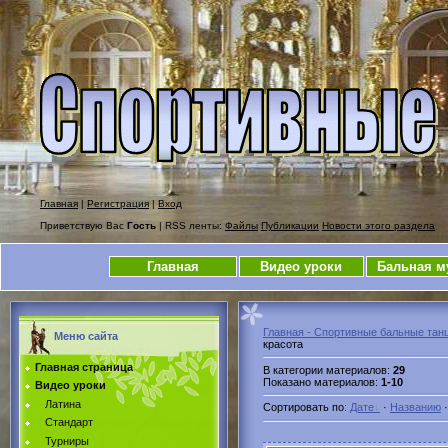
Главная
|
Регистрация
|
Вход
Приветствую Вас
Гость
| RSS ленты:
Файлы
Публикации
Новости этого раздела
Главная
Видео уроки
Бальная м
Главная - Спортивные бальные тан
Меню сайта
красота
Главная страница
В категории материалов
:
29
Показано материалов
:
1-10
Видео уроки
Латина
Сортировать по
:
Дате
·
Названию
Стандарт
Турниры