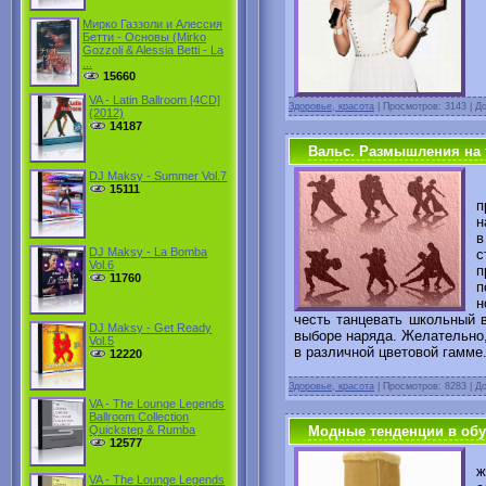
Мирко Газзоли и Алессия
Бетти - Основы (Mirko
Gozzoli & Alessia Betti - La
...
15660
VA - Latin Ballroom [4CD]
Здоровье, красота
|
Просмотров: 3143 | Д
(2012)
14187
Вальс. Размышления на 
DJ Maksy - Summer Vol.7
15111
п
н
в
DJ Maksy - La Bomba
с
Vol.6
п
11760
п
н
честь танцевать школьный 
DJ Maksy - Get Ready
выборе наряда. Желательно,
Vol.5
в различной цветовой гамме
12220
Здоровье, красота
|
Просмотров: 8283 | Д
VA - The Lounge Legends
Ballroom Collection
Модные тенденции в обув
Quickstep & Rumba
12577
С
ж
VA - The Lounge Legends