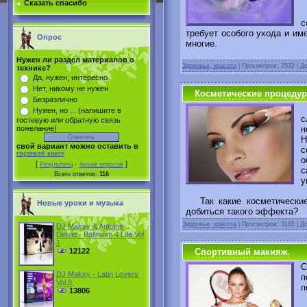
Сказать спасибо
Л
с
требует особого ухода и им
Опрос
многие.
Нужен ли раздел материалов о
Здоровье, красота
|
Просмотров: 2532 | Д
технике?
Да, нужен, интересно
Нет, никому не нужен
Косметические процедур
Безразлично
Ж
Нужен, но ... (напишите в
с
гостевую или обратную связь
н
пожелание)
Н
свой вариант можно оставить в
с
гостевой книге
о
[
·
]
Результаты
Архив опросов
с
Всего ответов:
116
у
Так какие косметические
Новые уроки и музыка
добиться такого эффекта?
Здоровье, красота
|
Просмотров: 3165 | Д
DJ Maksy & Antoine
Delvig - Ballroom 4 Life Vol
1
Спортивный макияж.
12122
С
DJ Maksy - Latin Lovers
п
Vol.8
п
13806