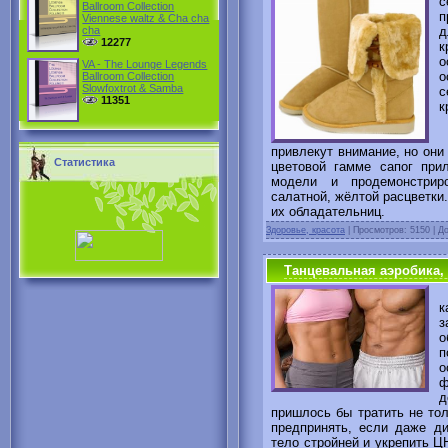
Ballroom Collection
п
Viennese waltz & Cha cha
cha
12277
к
о
VA - The Lounge Legends
о
Ballroom Collection
Slowfoxtrot & Samba
с
11351
к
З
привлекут внимание, но он
Статистика
цветовой гамме сапог пр
модели и продемонстриро
салатной, жёлтой расцветки.
их обладательниц.
Здоровье, красота
|
Просмотров: 5150 | Д
Танцевальная аэробика,
Т
к
з
о
п
о
ф
д
пришлось бы тратить не тол
предпринять, если даже ди
тело стройней и укрепить 