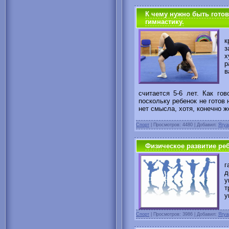
К чему нужно быть гото
гимнастику.
Х
к
з
х
р
в
И
считается 5-6 лет. Как го
поскольку ребенок не готов 
нет смысла, хотя, конечно ж
Спорт
|
Просмотров: 4480 | Добавил:
Ягуа
Физическое развитие реб
В
г
д
у
т
у
Спорт
|
Просмотров: 3986 | Добавил:
Ягуа