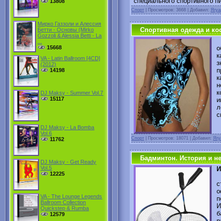
специального спортивного п
13808
Спорт
|
Просмотров: 3668 | Добавил:
Ягуа
Мирко Газзоли и Алессия
Спортивная одежда и ко
Бетти - Основы (Mirko
Gozzoli & Alessia Betti - La
Н
...
о
15668
к
VA - Latin Ballroom [4CD]
з
(2012)
п
14198
к
н
к
DJ Maksy - Summer Vol.7
15117
и
с
DJ Maksy - La Bomba
Vol.6
Спорт
|
Просмотров: 18071 | Добавил:
Ягу
11762
Бадминтон. История и не
DJ Maksy - Get Ready
Vol.5
И
12225
Б
с
о
VA - The Lounge Legends
п
Ballroom Collection
И
Quickstep & Rumba
б
12579
р