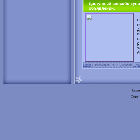
Доступный способо купи
объявлений.
Д
о
в
д
и
с
р
х
б
Спорт
|
Просмотров: 2522 | Добавил:
Ягуа
Поли
Copyr