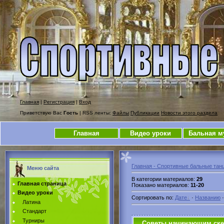
Главная
|
Регистрация
|
Вход
Приветствую Вас
Гость
| RSS ленты:
Файлы
Публикации
Новости этого раздела
Главная
Видео уроки
Бальная м
Главная - Спортивные бальные тан
Меню сайта
В категории материалов
:
29
Главная страница
Показано материалов
:
11-20
Видео уроки
Сортировать по
:
Дате
·
Названию
Латина
Стандарт
Турниры
Советы начинающим ске