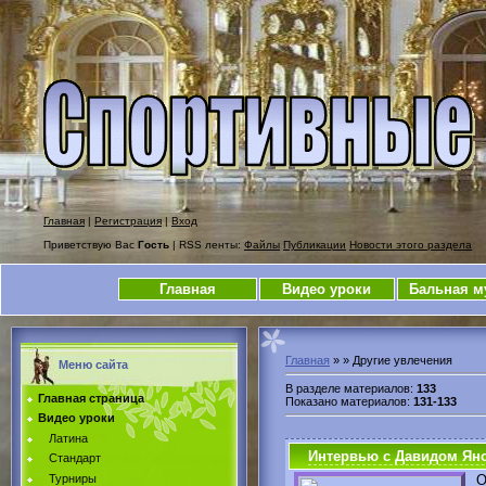
Главная
|
Регистрация
|
Вход
Приветствую Вас
Гость
| RSS ленты:
Файлы
Публикации
Новости этого раздела
Главная
Видео уроки
Бальная м
Главная
»
» Другие увлечения
Меню сайта
В разделе материалов
:
133
Главная страница
Показано материалов
:
131-133
Видео уроки
Латина
Интервью с Давидом Яно
Стандарт
Турниры
О