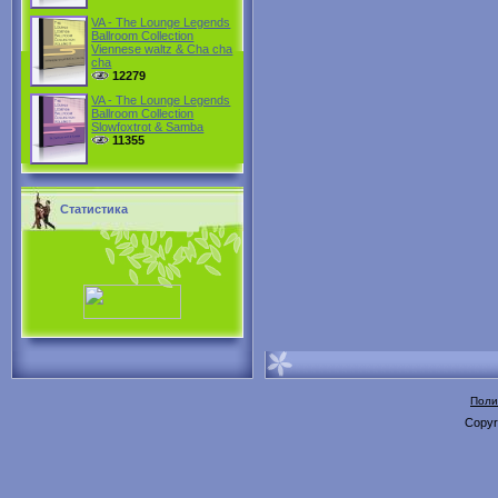
VA - The Lounge Legends
Ballroom Collection
Viennese waltz & Cha cha
cha
12279
VA - The Lounge Legends
Ballroom Collection
Slowfoxtrot & Samba
11355
Статистика
Поли
Copyr