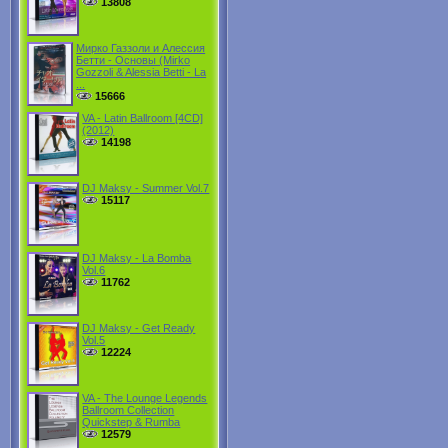
13808
Мирко Газзоли и Алессия
Бетти - Основы (Mirko
Gozzoli & Alessia Betti - La
...
15666
VA - Latin Ballroom [4CD]
(2012)
14198
DJ Maksy - Summer Vol.7
15117
DJ Maksy - La Bomba
Vol.6
11762
DJ Maksy - Get Ready
Vol.5
12224
VA - The Lounge Legends
Ballroom Collection
Quickstep & Rumba
12579