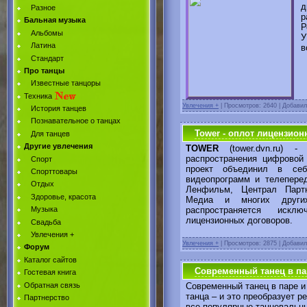
д
Разное
р
Бальная музыка
Р
Альбомы
У
Латина
в
Стандарт
Про танцы
Известные танцоры
Техника
Увлечения +
|
Просмотров: 2640 | Добави
История танцев
Познавательное о танцах
Tower - оплот лицензион
Для танцев
Другие увлечения
TOWER
(tower.dvn.ru) 
распространения цифровой 
Спорт
проект объединил в себ
Спорттовары
видеопрограмм и телепере
Отдых
Ленфильм, Централ Партн
Здоровье, красота
Медиа и многих других
распространяется искл
Музыка
лицензионных договоров.
Свадьба
Увлечения +
Увлечения +
|
Просмотров: 2875 | Добави
Форум
Каталог сайтов
Современный танец в па
Гостевая книга
Обратная связь
Современный танец в паре 
танца – и это преобразует 
Партнерство
все популярные танцевальн