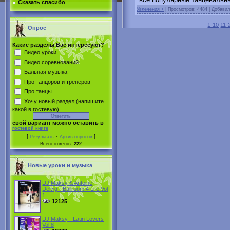
Сказать спасибо
Увлечения +
|
Просмотров: 4484 | Добави
1-10
11-
Опрос
Какие разделы Вас интересуют?
Видео уроки
Видео соревнований
Бальная музыка
Про танцоров и тренеров
Про танцы
Хочу новый раздел (напишите
какой в гостевую)
свой вариант можно оставить в
гостевой книге
[
·
]
Результаты
Архив опросов
Всего ответов:
222
Новые уроки и музыка
DJ Maksy & Antoine
Delvig - Ballroom 4 Life Vol
1
12125
DJ Maksy - Latin Lovers
Vol.8